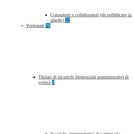
Consulenti e collaboratori (da pubblicare in
tabelle)
22
Personale
70
Titolari di incarichi dirigenziali amministrativi di
vertice
2
Incarichi amministrativi di vertice (da