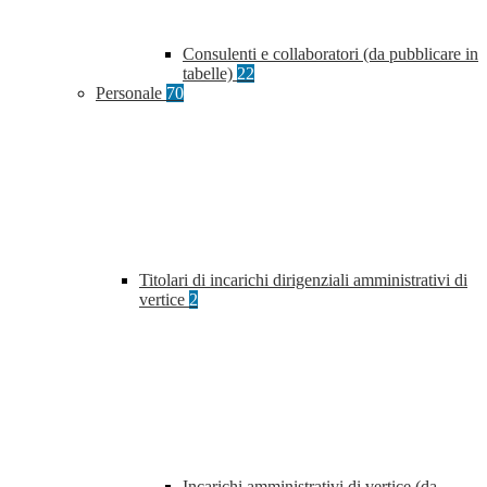
Consulenti e collaboratori (da pubblicare in
tabelle)
22
Personale
70
Titolari di incarichi dirigenziali amministrativi di
vertice
2
Incarichi amministrativi di vertice (da