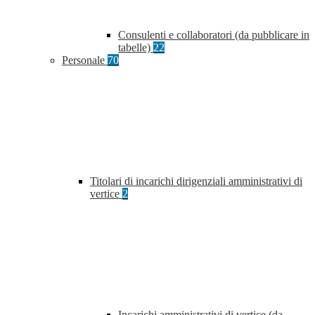
Consulenti e collaboratori (da pubblicare in
tabelle)
22
Personale
70
Titolari di incarichi dirigenziali amministrativi di
vertice
2
Incarichi amministrativi di vertice (da