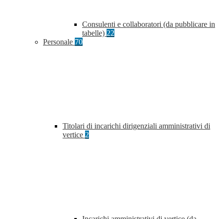
Consulenti e collaboratori (da pubblicare in
tabelle)
22
Personale
70
Titolari di incarichi dirigenziali amministrativi di
vertice
2
Incarichi amministrativi di vertice (da