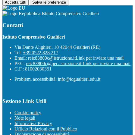
Accetta tutti
Salva le preferenze
Istituto Comprensivo Gualtieri
Contatti
Istituto Comprensivo Gualtieri
Via Dante Alighieri, 10 42044 Gualtieri (RE)
Tel:
+39 0522 828 217
Email:
reic83800c@istruzione.it
Link per inviare una mail
PEC:
reic83800c@pec.istruzione.it
Link per inviare una mail
C.F.: 81002030351
Problemi accessibilità: info@icgualtieri.edu.it
Sezione Link Utili
Cookie policy
Note legali
Informativa Privacy
Ufficio Relazioni con il Pubblico
Dichiarazione di accessibilità