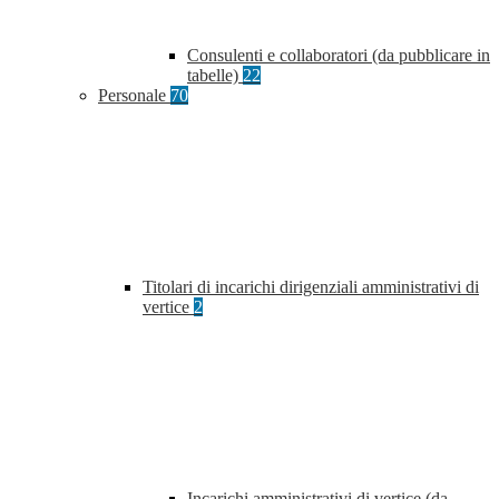
Consulenti e collaboratori (da pubblicare in
tabelle)
22
Personale
70
Titolari di incarichi dirigenziali amministrativi di
vertice
2
Incarichi amministrativi di vertice (da