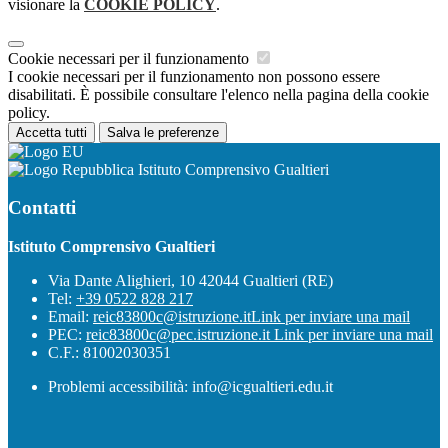
visionare la
COOKIE POLICY
.
Cookie necessari per il funzionamento
I cookie necessari per il funzionamento non possono essere
disabilitati. È possibile consultare l'elenco nella pagina della cookie
policy.
Accetta tutti
Salva le preferenze
Istituto Comprensivo Gualtieri
Contatti
Istituto Comprensivo Gualtieri
Via Dante Alighieri, 10 42044 Gualtieri (RE)
Tel:
+39 0522 828 217
Email:
reic83800c@istruzione.it
Link per inviare una mail
PEC:
reic83800c@pec.istruzione.it
Link per inviare una mail
C.F.: 81002030351
Problemi accessibilità: info@icgualtieri.edu.it