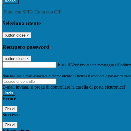
-
Entra con SPID
Entra con CIE
Seleziona utente
button close
×
Recupero password
button close
×
E-mail
Verrà inviato un messaggio all'indirizz
Non hai una e-mail associata al nome utente? Effettua il reset della password tram
E-mail inviata, si prega di controllare la casella di posta elettronica!
Errore
Chiudi
Successo
Chiudi
Informazione