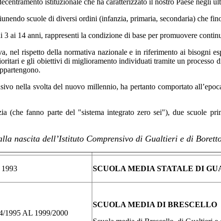
ecentramento istituzionale che ha caratterizzato il nostro Paese negli ul
 riunendo scuole di diversi ordini (infanzia, primaria, secondaria) che f
dai 3 ai 14 anni, rappresenti la condizione di base per promuovere contin
iva, nel rispetto della normativa nazionale e in riferimento ai bisogni e
oritari e gli obiettivi di miglioramento individuati tramite un processo di
 appartengono.
nsivo nella svolta del nuovo millennio, ha pertanto comportato all’epoc
fanzia (che fanno parte del "sistema integrato zero sei"), due scuole p
lla nascita dell’Istituto Comprensivo di Gualtieri e di Boretto
 1993
SCUOLA MEDIA STATALE DI GU
SCUOLA MEDIA DI BRESCELLO
4/1995 AL 1999/2000