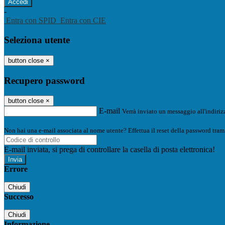
-
Entra con SPID
Entra con CIE
Seleziona utente
button close
×
Recupero password
button close
×
E-mail
Verrà inviato un messaggio all'indirizz
Non hai una e-mail associata al nome utente? Effettua il reset della password tram
E-mail inviata, si prega di controllare la casella di posta elettronica!
Errore
Chiudi
Successo
Chiudi
Informazione