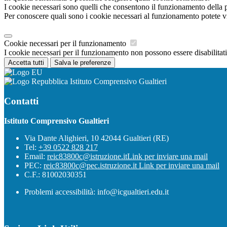
I cookie necessari sono quelli che consentono il funzionamento della pi
Per conoscere quali sono i cookie necessari al funzionamento potete v
Cookie necessari per il funzionamento
I cookie necessari per il funzionamento non possono essere disabilitati.
Accetta tutti
Salva le preferenze
Istituto Comprensivo Gualtieri
Contatti
Istituto Comprensivo Gualtieri
Via Dante Alighieri, 10 42044 Gualtieri (RE)
Tel:
+39 0522 828 217
Email:
reic83800c@istruzione.it
Link per inviare una mail
PEC:
reic83800c@pec.istruzione.it
Link per inviare una mail
C.F.: 81002030351
Problemi accessibilità: info@icgualtieri.edu.it