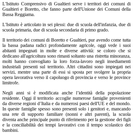
L'Istituto Comprensivo di Gualtieri serve i territori dei comuni di
Gualtieri e Boretto, che fanno parte dell'Unione dei Comuni della
Bassa Reggiama.
L'Istituto è articolato in sei plessi: due di scuola dell'infanzia, due di
scuola primaria, due di scuola secondaria di primo grado.
Il territorio dei comuni di Boretto e Gualtieri, pur avendo come tutta
la bassa padana radici profondamente agricole, oggi vede i suoi
abitanti impegnati in molte e diverse attività: se coloro che si
dedicano all'agricoltura sono rimasti soltanto una ristretta minoranza,
molti hanno convogliato la loro forza-lavoro negli insediamenti
industriali presenti sul territorio. Altri cittadini sono impiegati nei
servizi, mentre una parte di essi si sposta per svolgere la propria
opera lavorativa verso il capoluogo di provincia e verso le province
limitrofe.
Negli anni si è modificata anche l’identità della popolazione
residente. Oggi il territorio accoglie numerose famiglie provenienti
da diverse regioni d’Italia e da numerosi paesi dell'UE e del mondo.
In queste famiglie spesso sono presenti solo i genitori e, mancando
una rete di supporto familiare (nonni e altri parenti), la scuola
diventa anche principale punto di riferimento per la gestione dei figli
e la conciliabilità dei tempi lavorativi con il tempo scolastico dei
bambini.