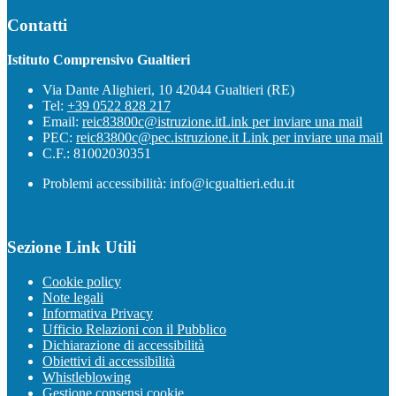
Contatti
Istituto Comprensivo Gualtieri
Via Dante Alighieri, 10 42044 Gualtieri (RE)
Tel:
+39 0522 828 217
Email:
reic83800c@istruzione.it
Link per inviare una mail
PEC:
reic83800c@pec.istruzione.it
Link per inviare una mail
C.F.: 81002030351
Problemi accessibilità: info@icgualtieri.edu.it
Sezione Link Utili
Cookie policy
Note legali
Informativa Privacy
Ufficio Relazioni con il Pubblico
Dichiarazione di accessibilità
Obiettivi di accessibilità
Whistleblowing
Gestione consensi cookie