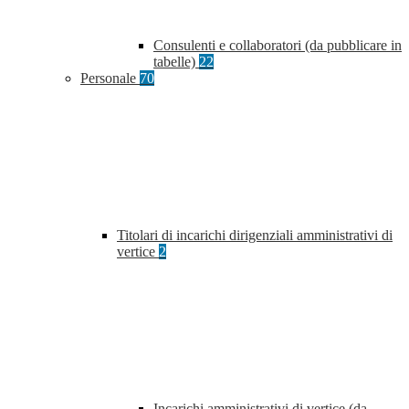
Consulenti e collaboratori (da pubblicare in
tabelle)
22
Personale
70
Titolari di incarichi dirigenziali amministrativi di
vertice
2
Incarichi amministrativi di vertice (da