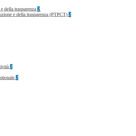
 e della trasparenza
2
rruzione e della trasparenza (PTPCT)
2
tività
2
stionale
2