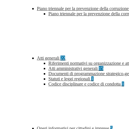
Piano triennale per la prevenzione della corruzione
Piano triennale per la prevenzione della co
Atti generali
22
Riferimenti normativi su organizzazione e at
Atti amministrativi generali
15
Documenti di programmazione strategico-ge
Statuti e leggi regionali
1
Codice disciplinare e codice di condotta
1
Oneri informativi per cittadini e imprese
5