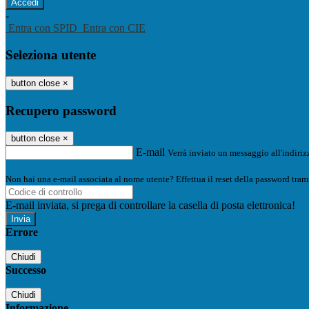
-
Entra con SPID
Entra con CIE
Seleziona utente
button close
×
Recupero password
button close
×
E-mail
Verrà inviato un messaggio all'indirizz
Non hai una e-mail associata al nome utente? Effettua il reset della password tram
E-mail inviata, si prega di controllare la casella di posta elettronica!
Errore
Chiudi
Successo
Chiudi
Informazione