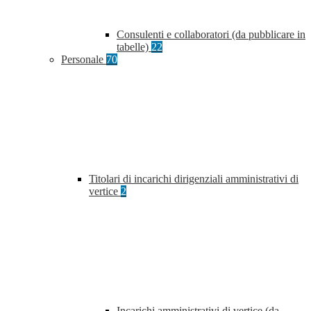
Consulenti e collaboratori (da pubblicare in
tabelle)
22
Personale
70
Titolari di incarichi dirigenziali amministrativi di
vertice
2
Incarichi amministrativi di vertice (da