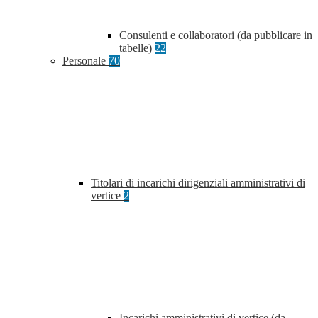
Consulenti e collaboratori (da pubblicare in
tabelle)
22
Personale
70
Titolari di incarichi dirigenziali amministrativi di
vertice
2
Incarichi amministrativi di vertice (da