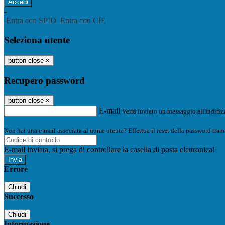
-
Entra con SPID
Entra con CIE
Seleziona utente
button close
×
Recupero password
button close
×
E-mail
Verrà inviato un messaggio all'indirizz
Non hai una e-mail associata al nome utente? Effettua il reset della password tram
E-mail inviata, si prega di controllare la casella di posta elettronica!
Errore
Chiudi
Successo
Chiudi
Informazione