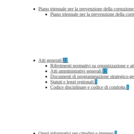
Piano triennale per la prevenzione della corruzione
Piano triennale per la prevenzione della co
Atti generali
22
Riferimenti normativi su organizzazione e at
Atti amministrativi generali
15
Documenti di programmazione strategico-ge
Statuti e leggi regionali
1
Codice disciplinare e codice di condotta
1
Oneri informativi per cittadini e imprese
5