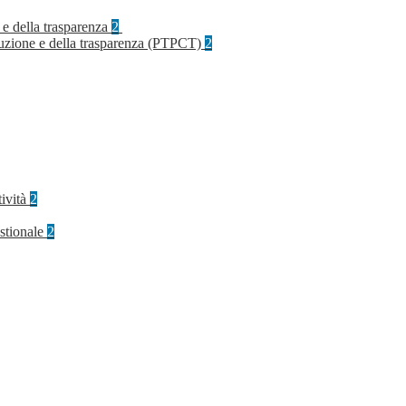
 e della trasparenza
2
rruzione e della trasparenza (PTPCT)
2
tività
2
stionale
2