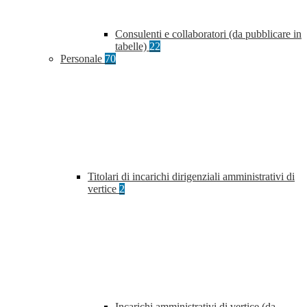
Consulenti e collaboratori (da pubblicare in
tabelle)
22
Personale
70
Titolari di incarichi dirigenziali amministrativi di
vertice
2
Incarichi amministrativi di vertice (da