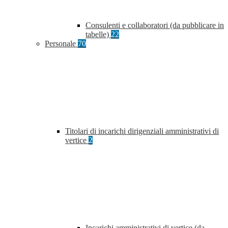
Consulenti e collaboratori (da pubblicare in
tabelle)
22
Personale
70
Titolari di incarichi dirigenziali amministrativi di
vertice
2
Incarichi amministrativi di vertice (da