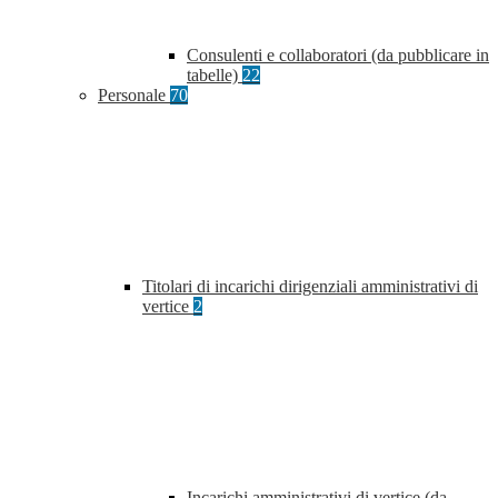
Consulenti e collaboratori (da pubblicare in
tabelle)
22
Personale
70
Titolari di incarichi dirigenziali amministrativi di
vertice
2
Incarichi amministrativi di vertice (da