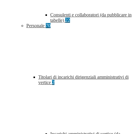
Consulenti e collaboratori (da pubblicare in
tabelle)
22
Personale
70
Titolari di incarichi dirigenziali amministrativi di
vertice
2
Incarichi amministrativi di vertice (da