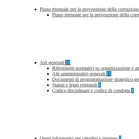
Piano triennale per la prevenzione della corruzione
Piano triennale per la prevenzione della co
Atti generali
22
Riferimenti normativi su organizzazione e at
Atti amministrativi generali
15
Documenti di programmazione strategico-ge
Statuti e leggi regionali
1
Codice disciplinare e codice di condotta
1
Oneri informativi per cittadini e imprese
5