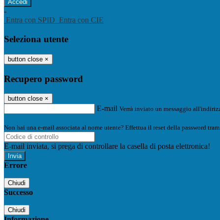
-
Entra con SPID
Entra con CIE
Seleziona utente
button close
×
Recupero password
button close
×
E-mail
Verrà inviato un messaggio all'indirizz
Non hai una e-mail associata al nome utente? Effettua il reset della password tram
E-mail inviata, si prega di controllare la casella di posta elettronica!
Errore
Chiudi
Successo
Chiudi
Informazione