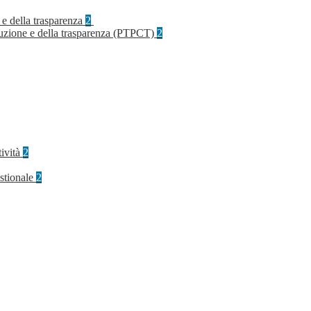
 e della trasparenza
2
rruzione e della trasparenza (PTPCT)
2
tività
2
stionale
2