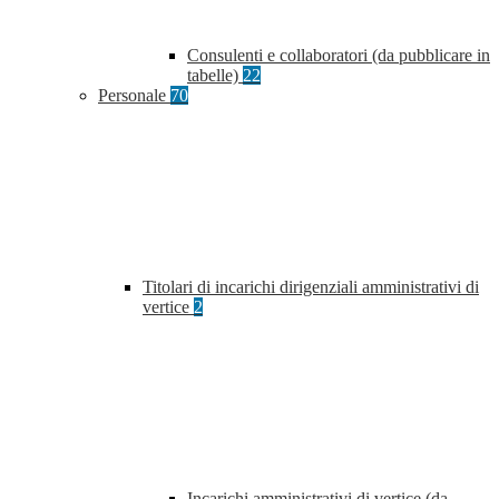
Consulenti e collaboratori (da pubblicare in
tabelle)
22
Personale
70
Titolari di incarichi dirigenziali amministrativi di
vertice
2
Incarichi amministrativi di vertice (da