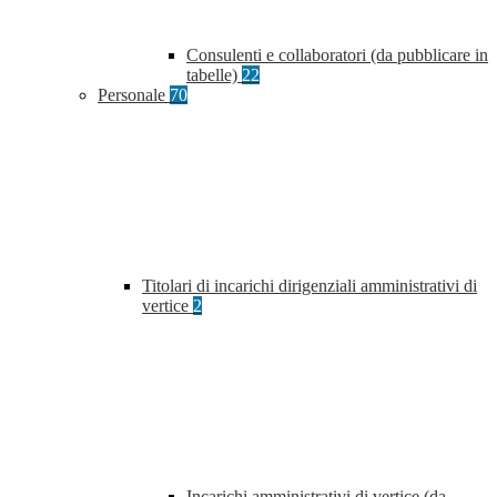
Consulenti e collaboratori (da pubblicare in
tabelle)
22
Personale
70
Titolari di incarichi dirigenziali amministrativi di
vertice
2
Incarichi amministrativi di vertice (da