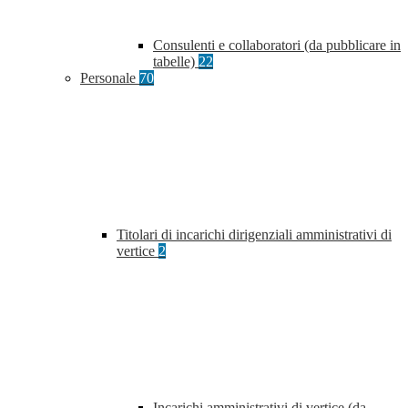
Consulenti e collaboratori (da pubblicare in
tabelle)
22
Personale
70
Titolari di incarichi dirigenziali amministrativi di
vertice
2
Incarichi amministrativi di vertice (da