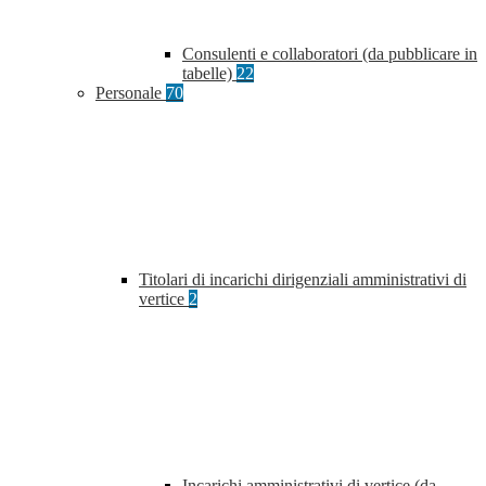
Consulenti e collaboratori (da pubblicare in
tabelle)
22
Personale
70
Titolari di incarichi dirigenziali amministrativi di
vertice
2
Incarichi amministrativi di vertice (da