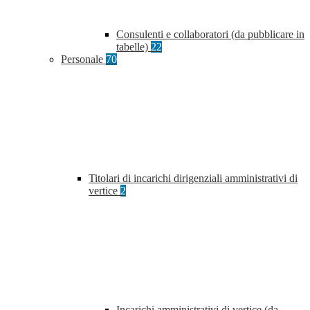
Consulenti e collaboratori (da pubblicare in
tabelle)
22
Personale
70
Titolari di incarichi dirigenziali amministrativi di
vertice
2
Incarichi amministrativi di vertice (da