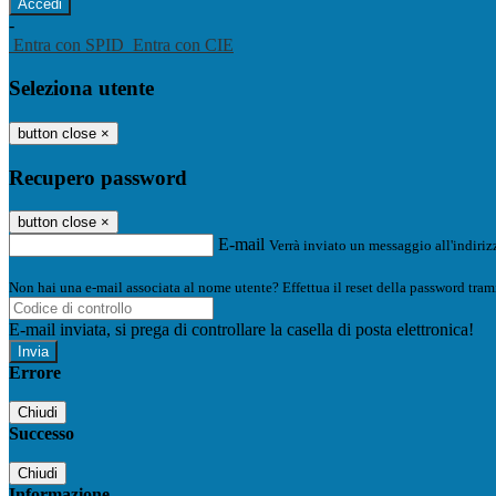
-
Entra con SPID
Entra con CIE
Seleziona utente
button close
×
Recupero password
button close
×
E-mail
Verrà inviato un messaggio all'indirizz
Non hai una e-mail associata al nome utente? Effettua il reset della password tram
E-mail inviata, si prega di controllare la casella di posta elettronica!
Errore
Chiudi
Successo
Chiudi
Informazione