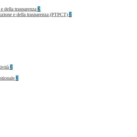
 e della trasparenza
2
rruzione e della trasparenza (PTPCT)
2
tività
2
stionale
2