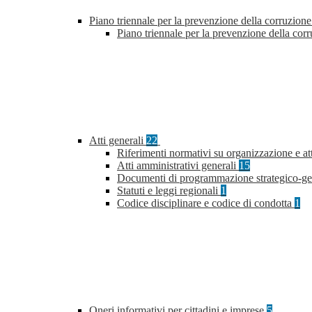
Piano triennale per la prevenzione della corruzione
Piano triennale per la prevenzione della co
Atti generali
22
Riferimenti normativi su organizzazione e at
Atti amministrativi generali
15
Documenti di programmazione strategico-ge
Statuti e leggi regionali
1
Codice disciplinare e codice di condotta
1
Oneri informativi per cittadini e imprese
5