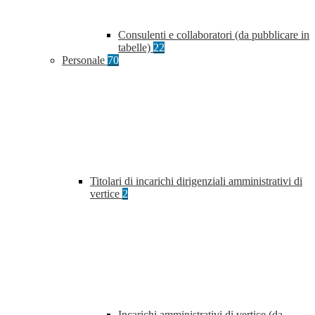
Consulenti e collaboratori (da pubblicare in
tabelle)
22
Personale
70
Titolari di incarichi dirigenziali amministrativi di
vertice
2
Incarichi amministrativi di vertice (da