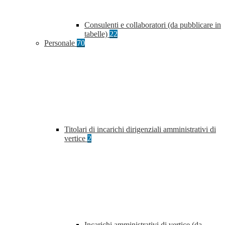
Consulenti e collaboratori (da pubblicare in
tabelle)
22
Personale
70
Titolari di incarichi dirigenziali amministrativi di
vertice
2
Incarichi amministrativi di vertice (da