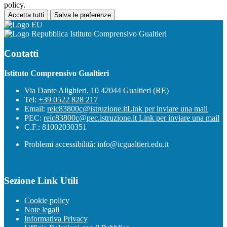
policy.
Accetta tutti
Salva le preferenze
Istituto Comprensivo Gualtieri
Contatti
Istituto Comprensivo Gualtieri
Via Dante Alighieri, 10 42044 Gualtieri (RE)
Tel:
+39 0522 828 217
Email:
reic83800c@istruzione.it
Link per inviare una mail
PEC:
reic83800c@pec.istruzione.it
Link per inviare una mail
C.F.: 81002030351
Problemi accessibilità: info@icgualtieri.edu.it
Sezione Link Utili
Cookie policy
Note legali
Informativa Privacy