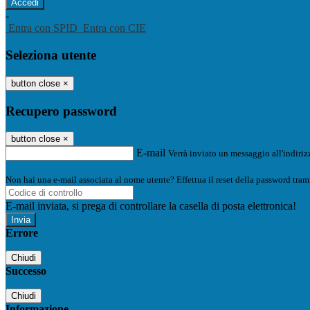
-
Entra con SPID
Entra con CIE
Seleziona utente
button close
×
Recupero password
button close
×
E-mail
Verrà inviato un messaggio all'indirizz
Non hai una e-mail associata al nome utente? Effettua il reset della password tram
E-mail inviata, si prega di controllare la casella di posta elettronica!
Errore
Chiudi
Successo
Chiudi
Informazione