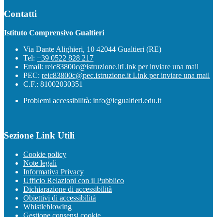
Contatti
Istituto Comprensivo Gualtieri
Via Dante Alighieri, 10 42044 Gualtieri (RE)
Tel:
+39 0522 828 217
Email:
reic83800c@istruzione.it
Link per inviare una mail
PEC:
reic83800c@pec.istruzione.it
Link per inviare una mail
C.F.: 81002030351
Problemi accessibilità: info@icgualtieri.edu.it
Sezione Link Utili
Cookie policy
Note legali
Informativa Privacy
Ufficio Relazioni con il Pubblico
Dichiarazione di accessibilità
Obiettivi di accessibilità
Whistleblowing
Gestione consensi cookie