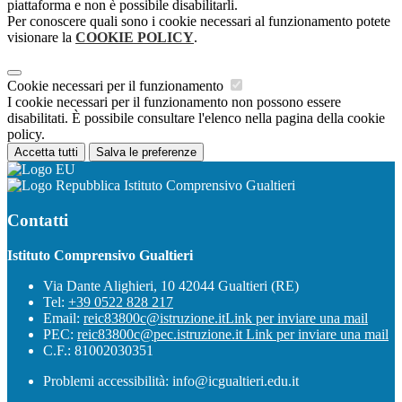
piattaforma e non è possibile disabilitarli.
Per conoscere quali sono i cookie necessari al funzionamento potete
visionare la
COOKIE POLICY
.
Cookie necessari per il funzionamento
I cookie necessari per il funzionamento non possono essere
disabilitati. È possibile consultare l'elenco nella pagina della cookie
policy.
Accetta tutti
Salva le preferenze
Istituto Comprensivo Gualtieri
Contatti
Istituto Comprensivo Gualtieri
Via Dante Alighieri, 10 42044 Gualtieri (RE)
Tel:
+39 0522 828 217
Email:
reic83800c@istruzione.it
Link per inviare una mail
PEC:
reic83800c@pec.istruzione.it
Link per inviare una mail
C.F.: 81002030351
Problemi accessibilità: info@icgualtieri.edu.it