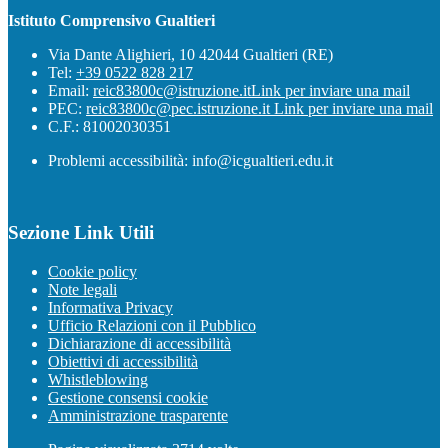
Istituto Comprensivo Gualtieri
Via Dante Alighieri, 10 42044 Gualtieri (RE)
Tel:
+39 0522 828 217
Email:
reic83800c@istruzione.it
Link per inviare una mail
PEC:
reic83800c@pec.istruzione.it
Link per inviare una mail
C.F.: 81002030351
Problemi accessibilità: info@icgualtieri.edu.it
Sezione Link Utili
Cookie policy
Note legali
Informativa Privacy
Ufficio Relazioni con il Pubblico
Dichiarazione di accessibilità
Obiettivi di accessibilità
Whistleblowing
Gestione consensi cookie
Amministrazione trasparente