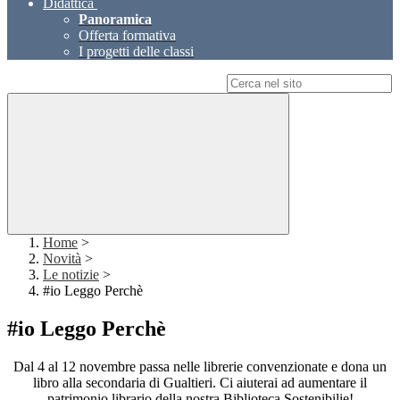
Didattica
Panoramica
Offerta formativa
I progetti delle classi
Campo di ricerca per le pagine del sito
Home
>
Novità
>
Le notizie
>
#io Leggo Perchè
#io Leggo Perchè
Dal 4 al 12 novembre passa nelle librerie convenzionate e dona un
libro alla secondaria di Gualtieri. Ci aiuterai ad aumentare il
patrimonio librario della nostra Biblioteca Sostenibilie!