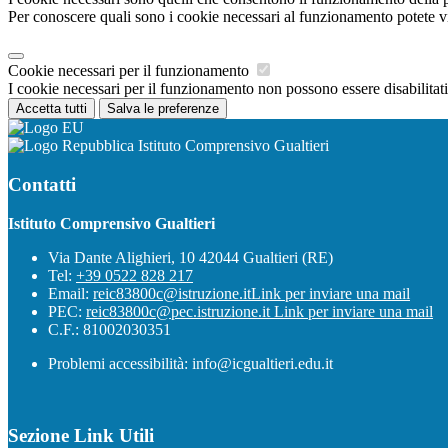
Per conoscere quali sono i cookie necessari al funzionamento potete v
Cookie necessari per il funzionamento
I cookie necessari per il funzionamento non possono essere disabilitati.
Accetta tutti
Salva le preferenze
Istituto Comprensivo Gualtieri
Contatti
Istituto Comprensivo Gualtieri
Via Dante Alighieri, 10 42044 Gualtieri (RE)
Tel:
+39 0522 828 217
Email:
reic83800c@istruzione.it
Link per inviare una mail
PEC:
reic83800c@pec.istruzione.it
Link per inviare una mail
C.F.: 81002030351
Problemi accessibilità: info@icgualtieri.edu.it
Sezione Link Utili