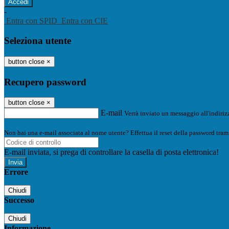
-
Entra con SPID
Entra con CIE
Seleziona utente
button close
×
Recupero password
button close
×
E-mail
Verrà inviato un messaggio all'indirizz
Non hai una e-mail associata al nome utente? Effettua il reset della password tram
E-mail inviata, si prega di controllare la casella di posta elettronica!
Errore
Chiudi
Successo
Chiudi
Informazione