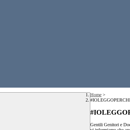
Home
>
#IOLEGGOPERCH
#IOLEGGO
Gentili Genitori e Doc
vi informiamo che anch