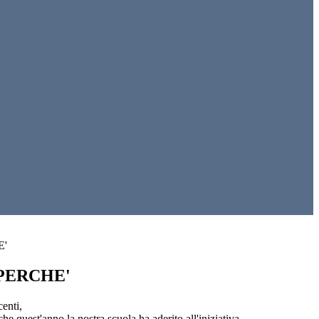
E'
PERCHE'
enti,
e quest'anno la nostra scuola ha aderito all'iniziativa