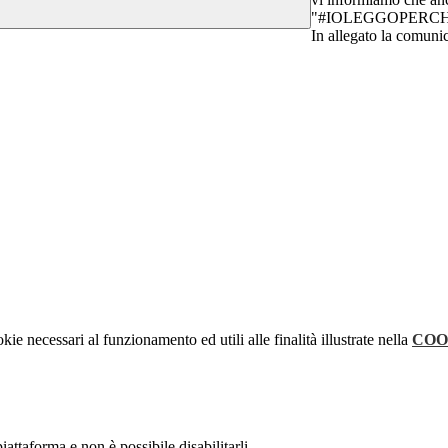
"#IOLEGGOPERCH
In allegato la comunica
kie necessari al funzionamento ed utili alle finalità illustrate nella
COO
attaforma e non è possibile disabilitarli.