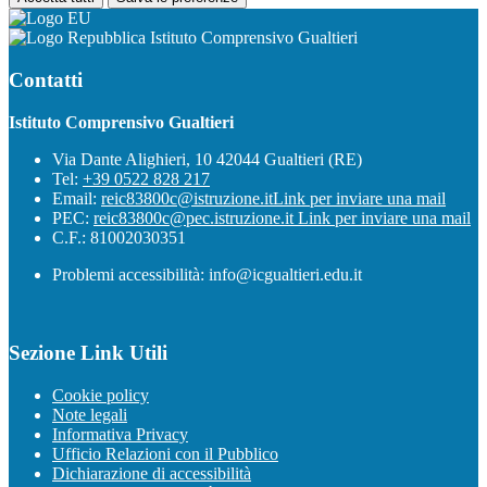
Istituto Comprensivo Gualtieri
Contatti
Istituto Comprensivo Gualtieri
Via Dante Alighieri, 10 42044 Gualtieri (RE)
Tel:
+39 0522 828 217
Email:
reic83800c@istruzione.it
Link per inviare una mail
PEC:
reic83800c@pec.istruzione.it
Link per inviare una mail
C.F.: 81002030351
Problemi accessibilità: info@icgualtieri.edu.it
Sezione Link Utili
Cookie policy
Note legali
Informativa Privacy
Ufficio Relazioni con il Pubblico
Dichiarazione di accessibilità