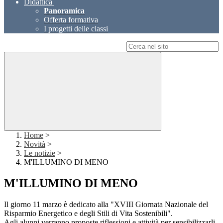
Didattica
Panoramica
Offerta formativa
I progetti delle classi
Campo di ricerca per le pagine del sito
Home
>
Novità
>
Le notizie
>
M'ILLUMINO DI MENO
M'ILLUMINO DI MENO
Il giorno 11 marzo è dedicato alla "XVIII Giornata Nazionale del
Risparmio Energetico e degli Stili di Vita Sostenibili".
Agli alunni verranno proposte riflessioni e attività per sensibilizzarli