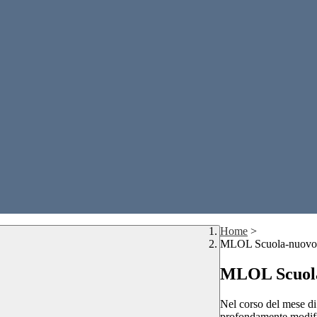
Home
>
MLOL Scuola-nuovo 
MLOL Scuola
Nel corso del mese di 
profondamente modifica