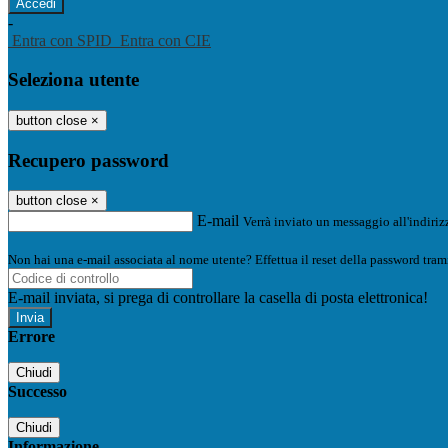
-
Entra con SPID
Entra con CIE
Seleziona utente
button close
×
Recupero password
button close
×
E-mail
Verrà inviato un messaggio all'indirizz
Non hai una e-mail associata al nome utente? Effettua il reset della password tram
E-mail inviata, si prega di controllare la casella di posta elettronica!
Errore
Chiudi
Successo
Chiudi
Informazione