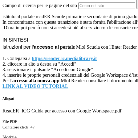
Campo di ricerca per le pagine del sito
istituto al
portale readER
Scuole primarie e secondarie di primo grado
In concomitanza con questa transizione è stata fornita l'
abilitazione al
D'ora in poi perciò non si accederà più al servizio con le consuete cr
IN SINTESI
Istruzioni per l'
accesso al
portale
Mlol Scuola con l'Ente: Reader 
1. Collegarsi a
https://reader-ic.
medialibrary.it
2. cliccare in alto a destra su "Accedi",
3. selezionare il pulsante "Accedi con Google"
4. inserire le proprie personali credenziali del Google Workspace d’isti
Per l'
accesso alla nuova app
Mlol Reader consultare il documento alle
LINK AL VIDEO TUTORIAL
Allegati
ReadER_ICG Guida per accesso con Google Workspace.pdf
File PDF
Contatore click: 47
Notizie