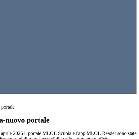
portale
-nuovo portale
aprile 2026 il portale
MLOL
Scuola e l'app
MLOL
Reader sono state
te per migliorare l'accessibilità allo strumento e
offrire