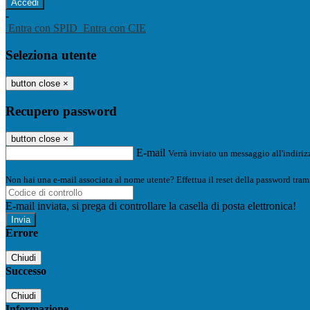
-
Entra con SPID
Entra con CIE
Seleziona utente
button close
×
Recupero password
button close
×
E-mail
Verrà inviato un messaggio all'indirizz
Non hai una e-mail associata al nome utente? Effettua il reset della password tram
E-mail inviata, si prega di controllare la casella di posta elettronica!
Errore
Chiudi
Successo
Chiudi
Informazione