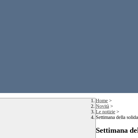
Home
>
Novità
>
Le notizie
>
Settimana della solida
Settimana del