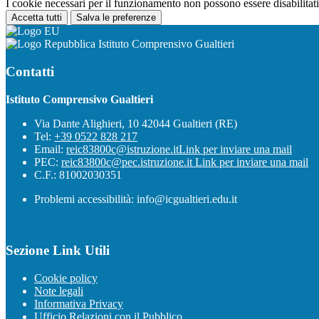
I cookie necessari per il funzionamento non possono essere disabilitati.
Accetta tutti
Salva le preferenze
Istituto Comprensivo Gualtieri
Contatti
Istituto Comprensivo Gualtieri
Via Dante Alighieri, 10 42044 Gualtieri (RE)
Tel:
+39 0522 828 217
Email:
reic83800c@istruzione.it
Link per inviare una mail
PEC:
reic83800c@pec.istruzione.it
Link per inviare una mail
C.F.: 81002030351
Problemi accessibilità: info@icgualtieri.edu.it
Sezione Link Utili
Cookie policy
Note legali
Informativa Privacy
Ufficio Relazioni con il Pubblico