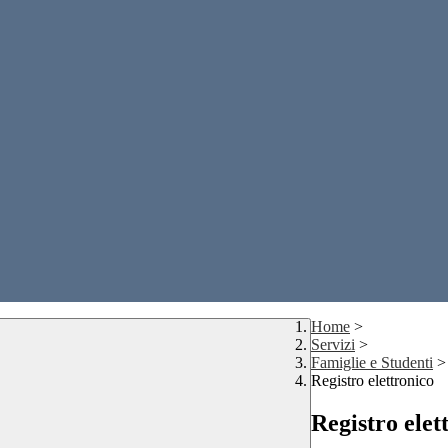
Home
>
Servizi
>
Famiglie e Studenti
>
Registro elettronico
Registro elet