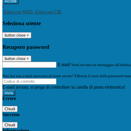
-
Entra con SPID
Entra con CIE
Seleziona utente
button close
×
Recupero password
button close
×
E-mail
Verrà inviato un messaggio all'indirizz
Non hai una e-mail associata al nome utente? Effettua il reset della password tram
E-mail inviata, si prega di controllare la casella di posta elettronica!
Errore
Chiudi
Successo
Chiudi
Informazione