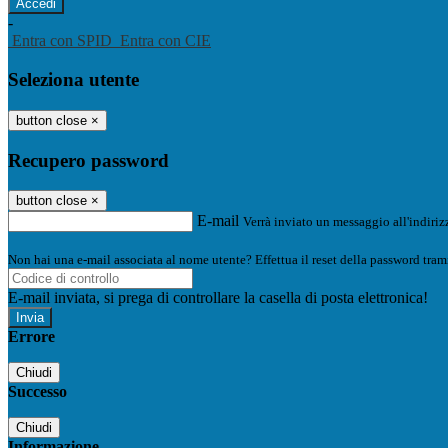
-
Entra con SPID
Entra con CIE
Seleziona utente
button close
×
Recupero password
button close
×
E-mail
Verrà inviato un messaggio all'indirizz
Non hai una e-mail associata al nome utente? Effettua il reset della password tram
E-mail inviata, si prega di controllare la casella di posta elettronica!
Errore
Chiudi
Successo
Chiudi
Informazione