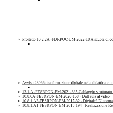
Progetto 10.2.2A -FDRPOC-EM-2022-18 A scuola di c
Avviso 28966: trasformazione digitale nella didattica e n
13.1.A -FESRPON-EM-2021-385-Cablaggio strutturato e sic
10.8.6A-FESRPON-EM-2020-158 - Dall'aula al video
10.8.1.A3-FESRPON-EM-2017-82 - Digitale? E' norma
10.8.1.A1-FESRPON-EM-2015-194 - Realizzazione Re