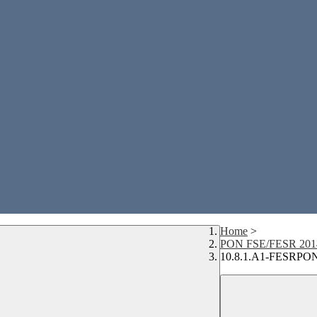
Home
>
PON FSE/FESR 201
10.8.1.A1-FESRPON-