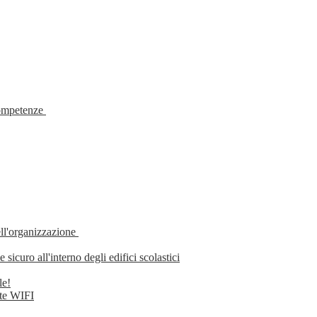
ompetenze
ell'organizzazione
uro all'interno degli edifici scolastici
le!
te WIFI