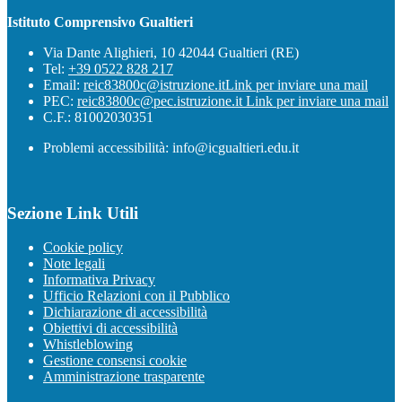
Istituto Comprensivo Gualtieri
Via Dante Alighieri, 10 42044 Gualtieri (RE)
Tel:
+39 0522 828 217
Email:
reic83800c@istruzione.it
Link per inviare una mail
PEC:
reic83800c@pec.istruzione.it
Link per inviare una mail
C.F.: 81002030351
Problemi accessibilità: info@icgualtieri.edu.it
Sezione Link Utili
Cookie policy
Note legali
Informativa Privacy
Ufficio Relazioni con il Pubblico
Dichiarazione di accessibilità
Obiettivi di accessibilità
Whistleblowing
Gestione consensi cookie
Amministrazione trasparente