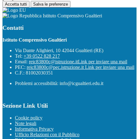
Accetta tutti
Salva le preferenze
Istituto Comprensivo Gualtieri
Contatti
Istituto Comprensivo Gualtieri
Via Dante Alighieri, 10 42044 Gualtieri (RE)
Tel:
+39 0522 828 217
Email:
reic83800c@istruzione.it
Link per inviare una mail
PEC:
reic83800c@pec.istruzione.it
Link per inviare una mail
C.F.: 81002030351
Problemi accessibilità: info@icgualtieri.edu.it
Sezione Link Utili
Cookie policy
Note legali
Informativa Privacy
Ufficio Relazioni con il Pubblico