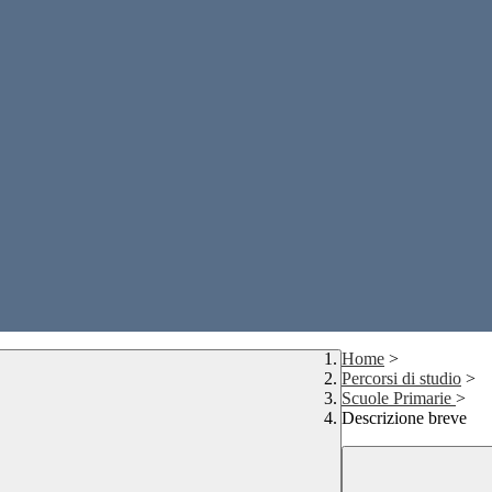
Home
>
Percorsi di studio
>
Scuole Primarie
>
Descrizione breve