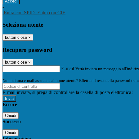
-
Entra con SPID
Entra con CIE
Seleziona utente
button close
×
Recupero password
button close
×
E-mail
Verrà inviato un messaggio all'indirizz
Non hai una e-mail associata al nome utente? Effettua il reset della password tram
E-mail inviata, si prega di controllare la casella di posta elettronica!
Errore
Chiudi
Successo
Chiudi
Informazione