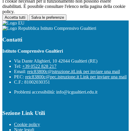
I cookie necessari per il funzionamento non possono essere
disabilitati. È possibile consultare l'elenco nella pagina della cookie
policy.
Accetta tutti
Salva le preferenze
Istituto Comprensivo Gualtieri
Contatti
Istituto Comprensivo Gualtieri
Via Dante Alighieri, 10 42044 Gualtieri (RE)
Tel:
+39 0522 828 217
Email:
reic83800c@istruzione.it
Link per inviare una mail
PEC:
reic83800c@pec.istruzione.it
Link per inviare una mail
C.F.: 81002030351
Problemi accessibilità: info@icgualtieri.edu.it
Sezione Link Utili
Cookie policy
Note legali