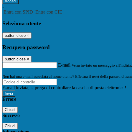
-
Entra con SPID
Entra con CIE
Seleziona utente
button close
×
Recupero password
button close
×
E-mail
Verrà inviato un messaggio all'indirizz
Non hai una e-mail associata al nome utente? Effettua il reset della password tram
E-mail inviata, si prega di controllare la casella di posta elettronica!
Errore
Chiudi
Successo
Chiudi
Informazione