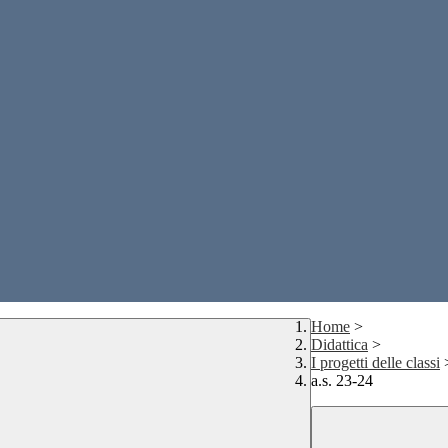
Home
>
Didattica
>
I progetti delle classi
a.s. 23-24