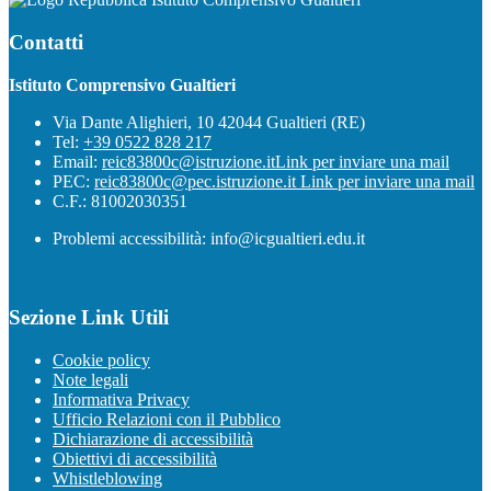
Contatti
Istituto Comprensivo Gualtieri
Via Dante Alighieri, 10 42044 Gualtieri (RE)
Tel:
+39 0522 828 217
Email:
reic83800c@istruzione.it
Link per inviare una mail
PEC:
reic83800c@pec.istruzione.it
Link per inviare una mail
C.F.: 81002030351
Problemi accessibilità: info@icgualtieri.edu.it
Sezione Link Utili
Cookie policy
Note legali
Informativa Privacy
Ufficio Relazioni con il Pubblico
Dichiarazione di accessibilità
Obiettivi di accessibilità
Whistleblowing