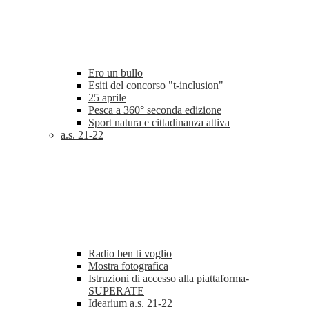
Ero un bullo
Esiti del concorso "t-inclusion"
25 aprile
Pesca a 360° seconda edizione
Sport natura e cittadinanza attiva
a.s. 21-22
Radio ben ti voglio
Mostra fotografica
Istruzioni di accesso alla piattaforma-
SUPERATE
Idearium a.s. 21-22