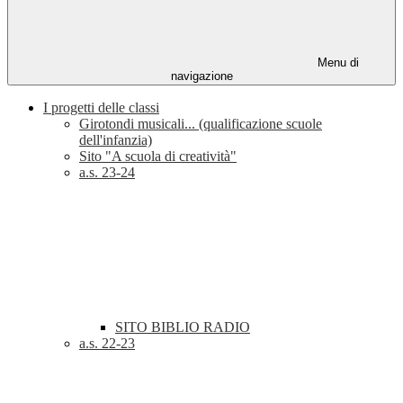
Menu di
navigazione
I progetti delle classi
Girotondi musicali... (qualificazione scuole
dell'infanzia)
Sito "A scuola di creatività"
a.s. 23-24
SITO BIBLIO RADIO
a.s. 22-23