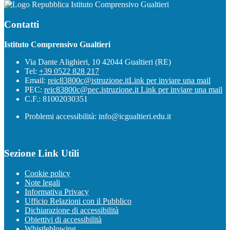
Istituto Comprensivo Gualtieri
Contatti
Istituto Comprensivo Gualtieri
Via Dante Alighieri, 10 42044 Gualtieri (RE)
Tel:
+39 0522 828 217
Email:
reic83800c@istruzione.it
Link per inviare una mail
PEC:
reic83800c@pec.istruzione.it
Link per inviare una mail
C.F.: 81002030351
Problemi accessibilità: info@icgualtieri.edu.it
Sezione Link Utili
Cookie policy
Note legali
Informativa Privacy
Ufficio Relazioni con il Pubblico
Dichiarazione di accessibilità
Obiettivi di accessibilità
Whistleblowing