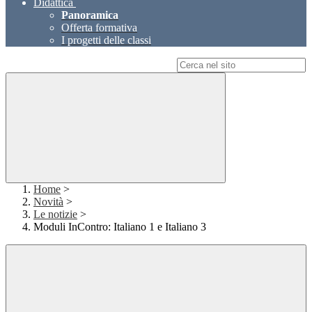
Didattica
Panoramica
Offerta formativa
I progetti delle classi
Campo di ricerca per le pagine del sito
Home
>
Novità
>
Le notizie
>
Moduli InContro: Italiano 1 e Italiano 3