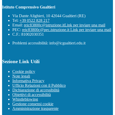
Istituto Comprensivo Gualtieri
Via Dante Alighieri, 10 42044 Gualtieri (RE)
Tel:
+39 0522 828 217
Email:
reic83800c@istruzione.it
Link per inviare una mail
PEC:
reic83800c@pec.istruzione.it
Link per inviare una mail
C.F.: 81002030351
Problemi accessibilità: info@icgualtieri.edu.it
Sezione Link Utili
Cookie policy
Note legali
Informativa Privacy
Ufficio Relazioni con il Pubblico
Dichiarazione di accessibilità
Obiettivi di accessibilità
Whistleblowing
Gestione consensi cookie
Amministrazione trasparente